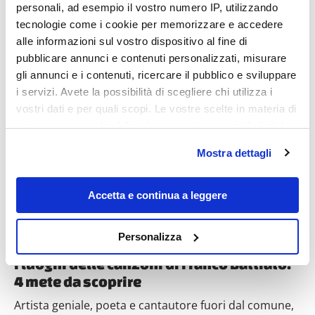
personali, ad esempio il vostro numero IP, utilizzando
tecnologie come i cookie per memorizzare e accedere
alle informazioni sul vostro dispositivo al fine di
pubblicare annunci e contenuti personalizzati, misurare
gli annunci e i contenuti, ricercare il pubblico e sviluppare
i servizi. Avete la possibilità di scegliere chi utilizza i
Destinazioni
vostri dati e per quali scopi. Le vostre scelte in materia di
privacy sono applicabili solo su questa proprietà digitale
in cui avete effettuato le vostre scelte. È possibile
Mostra dettagli
modificare o revocare il proprio consenso in qualsiasi
momento dalla Dichiarazione sui cookie o facendo clic
sull'icona di attivazione della privacy.
Accetta e continua a leggere
Con il tuo consenso, vorremmo anche:
Personalizza
raccogliere informazioni sulla tua posizione
I luoghi delle canzoni di Franco Battiato:
geografica, con un'approssimazione di qualche
4 mete da scoprire
metro,
Identificare il tuo dispositivo, scansionandolo
Artista geniale, poeta e cantautore fuori dal comune,
attivamente alla ricerca di caratteristiche specifiche