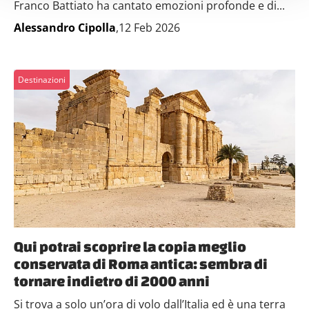
Franco Battiato ha cantato emozioni profonde e di...
(impronte digitali).
Alessandro Cipolla
,12 Feb 2026
Approfondisci come vengono elaborati i tuoi dati personali
e imposta le tue preferenze nella
sezione dettagli
. Puoi
modificare o ritirare il tuo consenso in qualsiasi momento
Destinazioni
dalla Dichiarazione sui cookie.
Utilizziamo i cookie per personalizzare contenuti ed
annunci, per fornire funzionalità dei social media e per
analizzare il nostro traffico. Condividiamo inoltre
informazioni sul modo in cui utilizzi il nostro sito con i
nostri partner che si occupano di analisi dei dati web,
pubblicità e social media, i quali potrebbero combinarle
con altre informazioni che hai fornito loro o che hanno
raccolto dal tuo utilizzo dei loro servizi.
Qui potrai scoprire la copia meglio
conservata di Roma antica: sembra di
tornare indietro di 2000 anni
Si trova a solo un’ora di volo dall’Italia ed è una terra