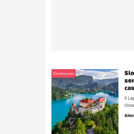
Slo
Destinazioni
sem
cas
Il La
Slove
Ales