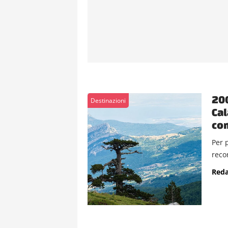
200
Destinazioni
Cal
co
Per 
recor
Reda