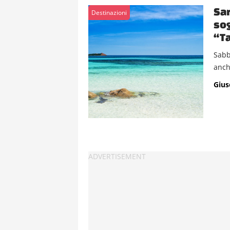
Sar
Destinazioni
sog
“Ta
Sabbi
anch
Gius