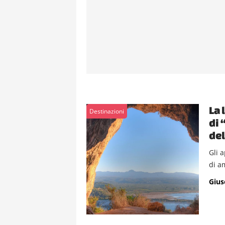
La 
Destinazioni
di 
del
Gli 
di a
Gius