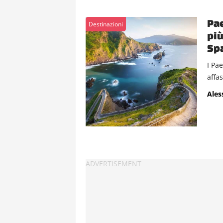
Pae
Destinazioni
più
Sp
I Pae
affas
Ales