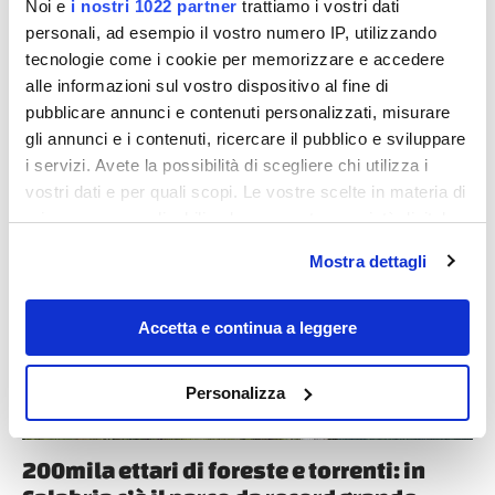
Noi e
i nostri 1022 partner
trattiamo i vostri dati
personali, ad esempio il vostro numero IP, utilizzando
tecnologie come i cookie per memorizzare e accedere
alle informazioni sul vostro dispositivo al fine di
pubblicare annunci e contenuti personalizzati, misurare
gli annunci e i contenuti, ricercare il pubblico e sviluppare
i servizi. Avete la possibilità di scegliere chi utilizza i
vostri dati e per quali scopi. Le vostre scelte in materia di
Destinazioni
privacy sono applicabili solo su questa proprietà digitale
in cui avete effettuato le vostre scelte. È possibile
Mostra dettagli
modificare o revocare il proprio consenso in qualsiasi
momento dalla Dichiarazione sui cookie o facendo clic
sull'icona di attivazione della privacy.
Accetta e continua a leggere
Con il tuo consenso, vorremmo anche:
Personalizza
raccogliere informazioni sulla tua posizione
geografica, con un'approssimazione di qualche
metro,
200mila ettari di foreste e torrenti: in
Identificare il tuo dispositivo, scansionandolo