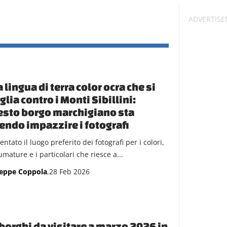
 lingua di terra color ocra che si
glia contro i Monti Sibillini:
sto borgo marchigiano sta
endo impazzire i fotografi
entato il luogo preferito dei fotografi per i colori,
umature e i particolari che riesce a...
eppe Coppola
,28 Feb 2026
borghi da visitare a marzo 2026 in