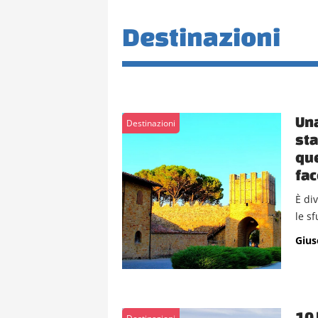
Destinazioni
Una
Destinazioni
sta
que
fac
È div
le sf
Gius
10 