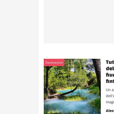
Tut
Destinazioni
del
fiu
fin
Un a
dell
magn
Ales