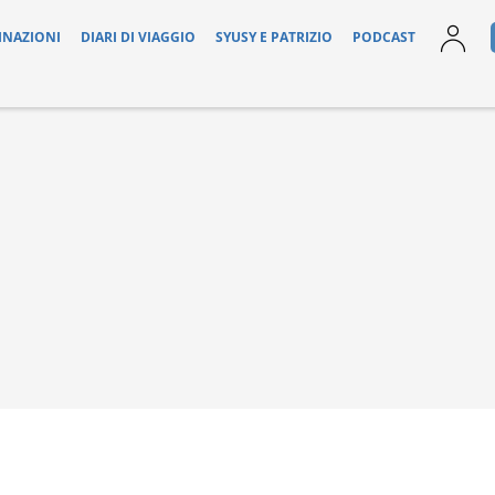
INAZIONI
DIARI DI VIAGGIO
SYUSY E PATRIZIO
PODCAST