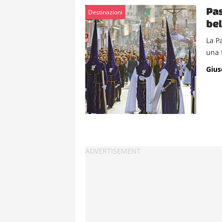
Pas
Destinazioni
bel
La P
una 
Gius