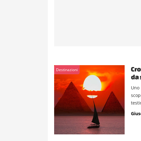
Cro
Destinazioni
da 
Uno 
scope
test
Gius