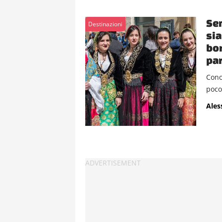
Sem
Destinazioni
sia
bor
par
Cono
poco 
Ales