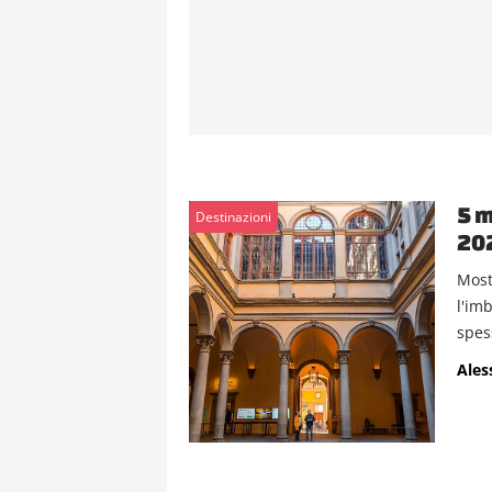
5 m
Destinazioni
202
Most
l'imb
spes
Ales