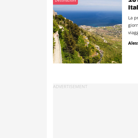
Destinazioni
Ita
La p
gior
viagg
Ales