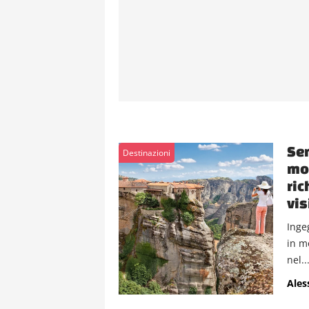
Sem
Destinazioni
mon
ric
vis
Inge
in m
nel..
Ales