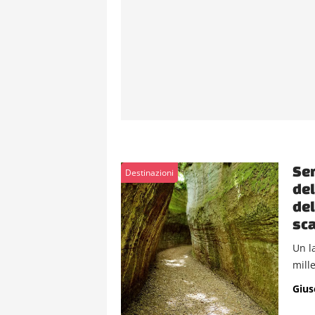
Sem
Destinazioni
del
del
sca
Un l
mille
Gius