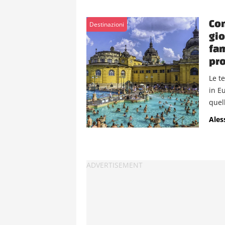
Con
Destinazioni
gio
fam
pro
Le t
in E
quell
Ales