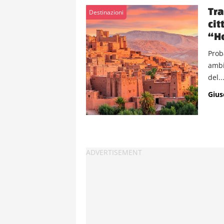
Tra
Destinazioni
cit
“H
Proba
ambi
del..
Gius