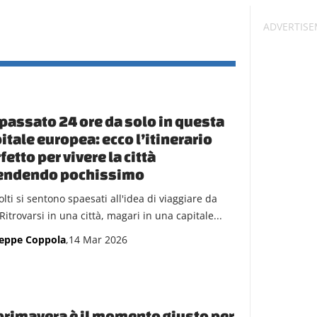
passato 24 ore da solo in questa
itale europea: ecco l’itinerario
fetto per vivere la città
endendo pochissimo
lti si sentono spaesati all'idea di viaggiare da
 Ritrovarsi in una città, magari in una capitale...
eppe Coppola
,14 Mar 2026
primavera è il momento giusto per