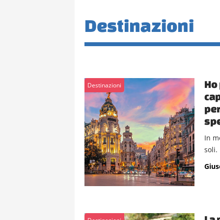
Destinazioni
Ho 
Destinazioni
cap
per
sp
In mo
soli.
Gius
La 