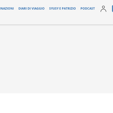
INAZIONI
DIARI DI VIAGGIO
SYUSY E PATRIZIO
PODCAST