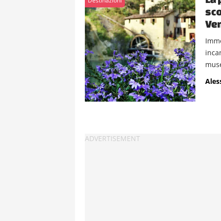
Destinazioni
sco
Ven
Imme
inca
muse
Ales