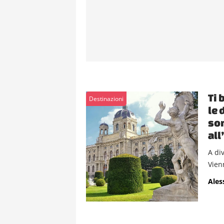
Ti 
Destinazioni
le 
son
all
A div
Vien
Ales