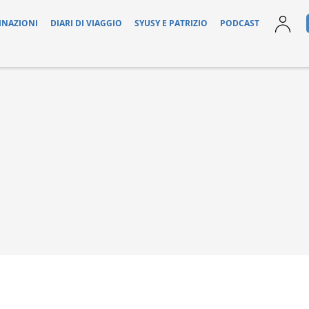
INAZIONI
DIARI DI VIAGGIO
SYUSY E PATRIZIO
PODCAST