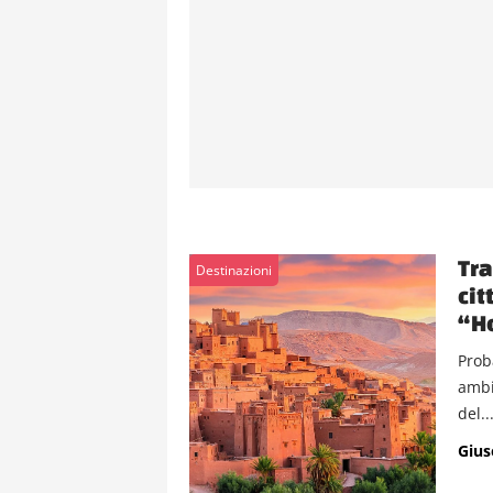
Tra
Destinazioni
cit
“H
Proba
ambi
del..
Gius