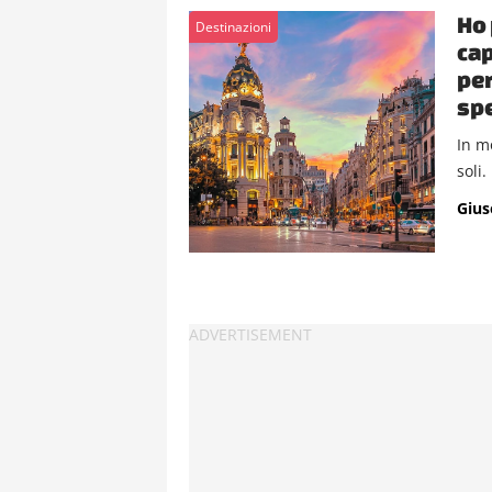
Ho 
Destinazioni
cap
per
sp
In mo
soli.
Gius