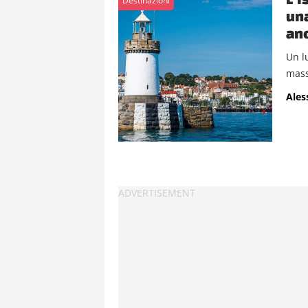
Destinazioni
una
anc
Un l
mass
Ales