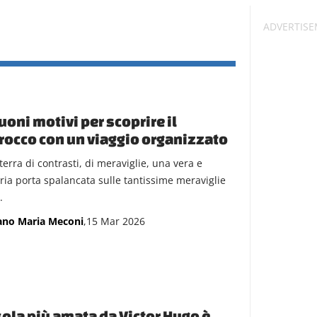
uoni motivi per scoprire il
occo con un viaggio organizzato
terra di contrasti, di meraviglie, una vera e
ria porta spalancata sulle tantissime meraviglie
.
ano Maria Meconi
,15 Mar 2026
sola più amata da Victor Hugo è