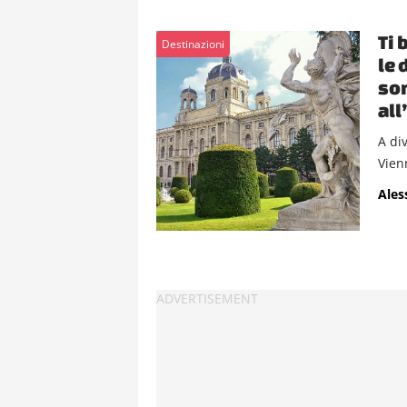
Ti 
Destinazioni
le 
son
all
A div
Vien
Ales