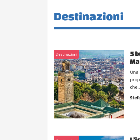
Destinazioni
5 b
Destinazioni
Mar
Una 
prop
che..
Stef
L’i