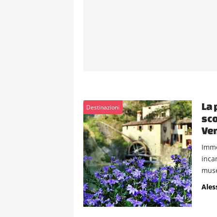
La 
Destinazioni
sco
Ven
Imme
inca
muse
Ales