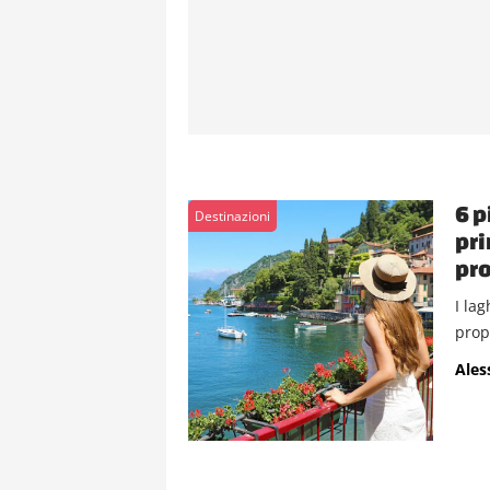
6 p
Destinazioni
pri
pro
I lag
prop
Ales