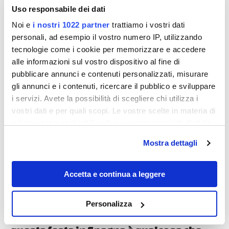
Uso responsabile dei dati
Noi e
i nostri 1022 partner
trattiamo i vostri dati
personali, ad esempio il vostro numero IP, utilizzando
tecnologie come i cookie per memorizzare e accedere
alle informazioni sul vostro dispositivo al fine di
pubblicare annunci e contenuti personalizzati, misurare
gli annunci e i contenuti, ricercare il pubblico e sviluppare
Destinazioni
i servizi. Avete la possibilità di scegliere chi utilizza i
vostri dati e per quali scopi. Le vostre scelte in materia di
privacy sono applicabili solo su questa proprietà digitale
in cui avete effettuato le vostre scelte. È possibile
Mostra dettagli
modificare o revocare il proprio consenso in qualsiasi
momento dalla Dichiarazione sui cookie o facendo clic
sull'icona di attivazione della privacy.
Accetta e continua a leggere
Con il tuo consenso, vorremmo anche:
Personalizza
raccogliere informazioni sulla tua posizione
Migliaia di figuranti e 6 giorni di sfilate:
geografica, con un'approssimazione di qualche