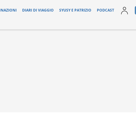
INAZIONI
DIARI DI VIAGGIO
SYUSY E PATRIZIO
PODCAST