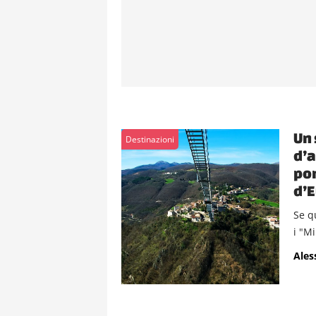
Un 
Destinazioni
d’a
pon
d’
Se q
i "Mi
Ales