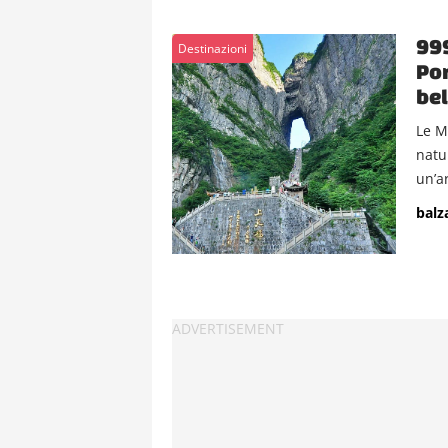
999
Destinazioni
Por
bel
Le M
natu
un’ar
balz