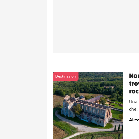
Non
Destinazioni
tro
roc
Una 
che, 
Ales