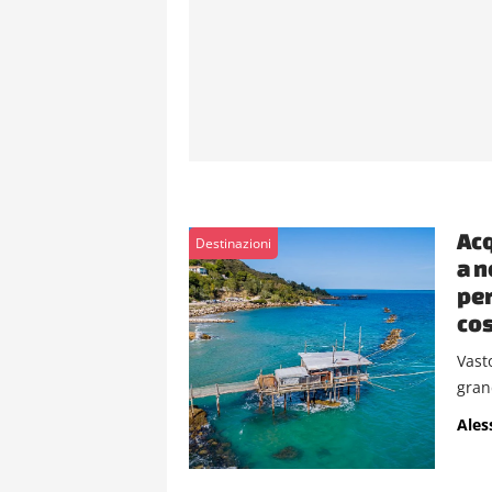
Acq
Destinazioni
a n
per
cos
Vast
gran
Ales