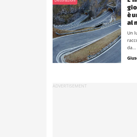
Destinazioni
gio
è u
al
Un l
racc
da...
Gius