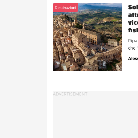
Sol
Destinazioni
att
vic
fis
Ripa
che 
Ales