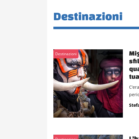
Destinazioni
Mig
Destinazioni
sfi
qua
tua
C’er
peri
Stef
L’h