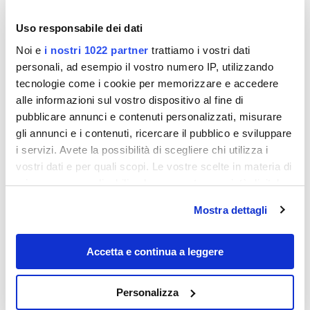
Uso responsabile dei dati
Noi e
i nostri 1022 partner
trattiamo i vostri dati
personali, ad esempio il vostro numero IP, utilizzando
tecnologie come i cookie per memorizzare e accedere
alle informazioni sul vostro dispositivo al fine di
pubblicare annunci e contenuti personalizzati, misurare
gli annunci e i contenuti, ricercare il pubblico e sviluppare
Destinazioni
i servizi. Avete la possibilità di scegliere chi utilizza i
vostri dati e per quali scopi. Le vostre scelte in materia di
privacy sono applicabili solo su questa proprietà digitale
in cui avete effettuato le vostre scelte. È possibile
Mostra dettagli
modificare o revocare il proprio consenso in qualsiasi
momento dalla Dichiarazione sui cookie o facendo clic
sull'icona di attivazione della privacy.
Accetta e continua a leggere
Con il tuo consenso, vorremmo anche:
Personalizza
raccogliere informazioni sulla tua posizione