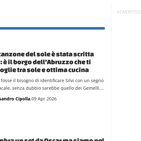
canzone del sole è stata scritta
: è il borgo dell’Abruzzo che ti
oglie tra sole e ottima cucina
 fosse il bisogno di identificare Silvi con un segno
acale, senza dubbio sarebbe quello dei Gemelli....
sandro Cipolla
,09 Apr 2026
bra un set da Oscar ma siamo nel