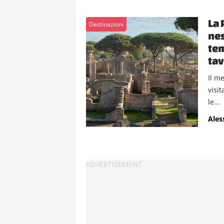
La 
Destinazioni
nes
tem
ta
Il me
visi
le...
Ales