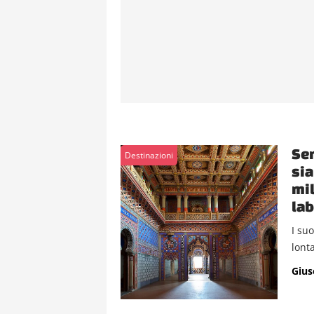
Sem
Destinazioni
sia
mil
lab
I su
lont
Gius