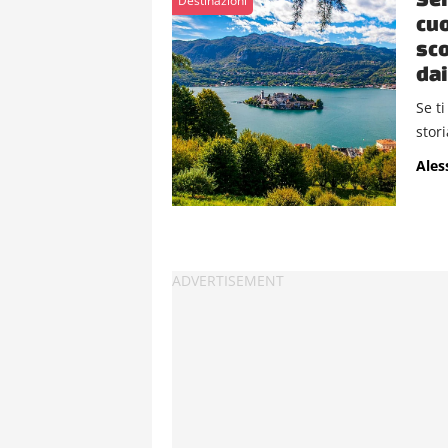
Destinazioni
cuo
sco
dai
Se ti
stori
Ales