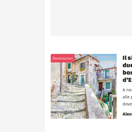
Il 
Destinazioni
due
bor
d’
A ne
alle
dove.
Ales