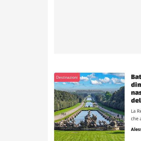
Bat
Destinazioni
dim
nas
del
La R
che 
Ales