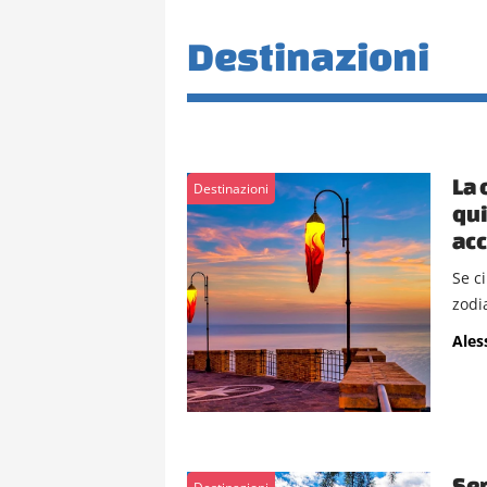
Destinazioni
La 
Destinazioni
qui
acc
Se ci
zodi
Ales
Sem