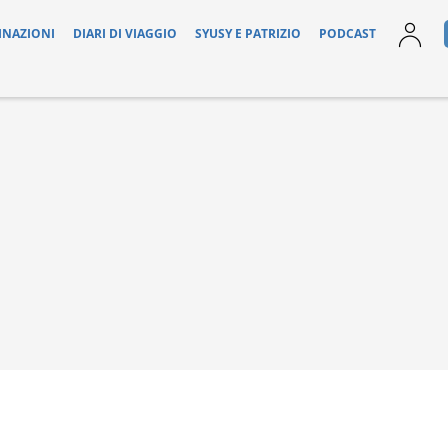
INAZIONI
DIARI DI VIAGGIO
SYUSY E PATRIZIO
PODCAST