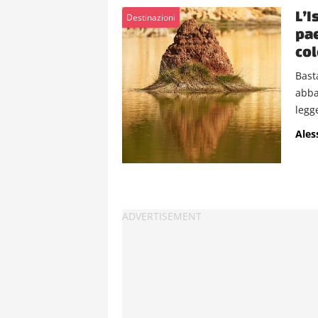
L’I
Destinazioni
pae
col
Bast
abba
legg
Ales