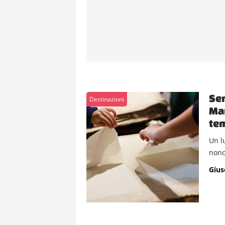
Sem
Destinazioni
Mar
tem
Un lu
nono
Gius