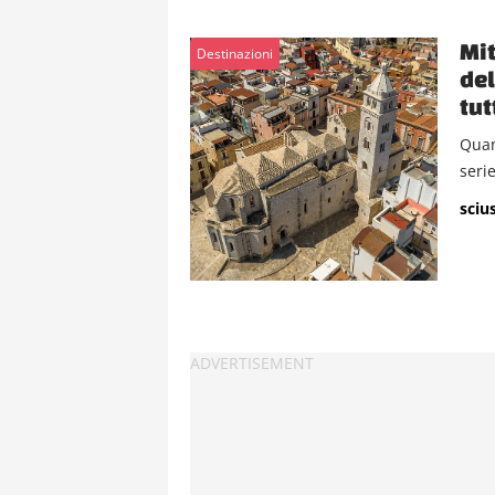
Mit
Destinazioni
del
tut
Quan
serie
sciu