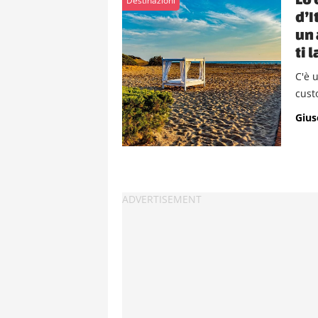
Destinazioni
d’I
un 
ti 
C'è 
cust
Gius