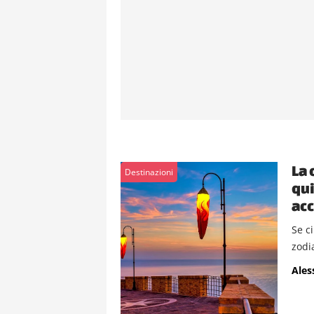
La 
Destinazioni
qui
acc
Se ci
zodi
Ales