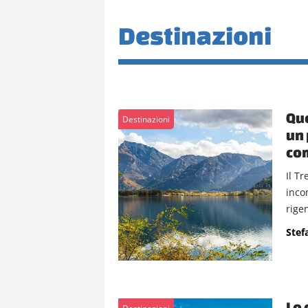
Destinazioni
Que
Destinazioni
un 
com
Il Tr
inco
rigen
Stef
Lo 