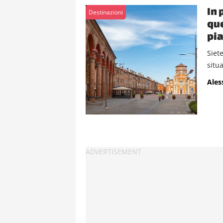
In 
Destinazioni
que
pia
Siet
situ
Ales