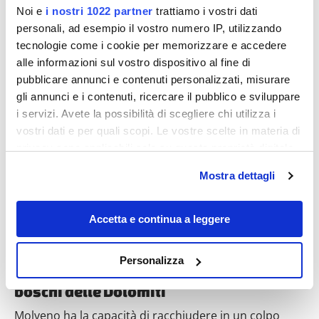
Noi e
i nostri 1022 partner
trattiamo i vostri dati
personali, ad esempio il vostro numero IP, utilizzando
tecnologie come i cookie per memorizzare e accedere
alle informazioni sul vostro dispositivo al fine di
pubblicare annunci e contenuti personalizzati, misurare
Destinazioni
gli annunci e i contenuti, ricercare il pubblico e sviluppare
i servizi. Avete la possibilità di scegliere chi utilizza i
vostri dati e per quali scopi. Le vostre scelte in materia di
privacy sono applicabili solo su questa proprietà digitale
in cui avete effettuato le vostre scelte. È possibile
Mostra dettagli
modificare o revocare il proprio consenso in qualsiasi
momento dalla Dichiarazione sui cookie o facendo clic
sull'icona di attivazione della privacy.
Accetta e continua a leggere
Con il tuo consenso, vorremmo anche:
Per molti è il lago più bello d’Italia:
Personalizza
raccogliere informazioni sulla tua posizione
scoprirlo significa immergersi nei fitti
geografica, con un'approssimazione di qualche
boschi delle Dolomiti
metro,
Molveno ha la capacità di racchiudere in un colpo