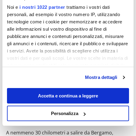
Noi e
i nostri 1022 partner
trattiamo i vostri dati
personali, ad esempio il vostro numero IP, utilizzando
tecnologie come i cookie per memorizzare e accedere
alle informazioni sul vostro dispositivo al fine di
Destinazioni
pubblicare annunci e contenuti personalizzati, misurare
gli annunci e i contenuti, ricercare il pubblico e sviluppare
i servizi. Avete la possibilità di scegliere chi utilizza i
vostri dati e per quali scopi. Le vostre scelte in materia di
privacy sono applicabili solo su questa proprietà digitale
in cui avete effettuato le vostre scelte. È possibile
Mostra dettagli
modificare o revocare il proprio consenso in qualsiasi
momento dalla Dichiarazione sui cookie o facendo clic
sull'icona di attivazione della privacy.
Accetta e continua a leggere
Una piccola Venezia alle porte di
Con il tuo consenso, vorremmo anche:
Personalizza
Bergamo: qui fiumi e ponti in pietra
raccogliere informazioni sulla tua posizione
disegnano un incredibile paesaggio
geografica, con un'approssimazione di qualche
A nemmeno 30 chilometri a salire da Bergamo,
metro,