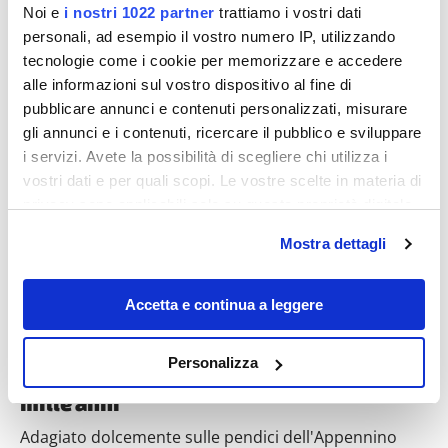
Noi e
i nostri 1022 partner
trattiamo i vostri dati
personali, ad esempio il vostro numero IP, utilizzando
tecnologie come i cookie per memorizzare e accedere
alle informazioni sul vostro dispositivo al fine di
pubblicare annunci e contenuti personalizzati, misurare
Destinazioni
gli annunci e i contenuti, ricercare il pubblico e sviluppare
i servizi. Avete la possibilità di scegliere chi utilizza i
vostri dati e per quali scopi. Le vostre scelte in materia di
privacy sono applicabili solo su questa proprietà digitale
in cui avete effettuato le vostre scelte. È possibile
Mostra dettagli
modificare o revocare il proprio consenso in qualsiasi
momento dalla Dichiarazione sui cookie o facendo clic
sull'icona di attivazione della privacy.
Accetta e continua a leggere
Con il tuo consenso, vorremmo anche:
La bellezza che taglia: in questo villaggio
Personalizza
tra le rocce l’acciaio diventa gioiello da
raccogliere informazioni sulla tua posizione
mille anni
geografica, con un'approssimazione di qualche
metro,
Adagiato dolcemente sulle pendici dell'Appennino