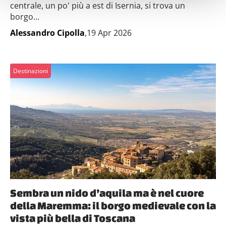
Identificare il tuo dispositivo, scansionandolo
centrale, un po' più a est di Isernia, si trova un
attivamente alla ricerca di caratteristiche specifiche
borgo...
(impronte digitali).
Alessandro Cipolla
,19 Apr 2026
Approfondisci come vengono elaborati i tuoi dati personali
e imposta le tue preferenze nella
sezione dettagli
. Puoi
modificare o ritirare il tuo consenso in qualsiasi momento
Destinazioni
dalla Dichiarazione sui cookie.
Utilizziamo i cookie per personalizzare contenuti ed
annunci, per fornire funzionalità dei social media e per
analizzare il nostro traffico. Condividiamo inoltre
informazioni sul modo in cui utilizzi il nostro sito con i
nostri partner che si occupano di analisi dei dati web,
pubblicità e social media, i quali potrebbero combinarle
con altre informazioni che hai fornito loro o che hanno
raccolto dal tuo utilizzo dei loro servizi.
Sembra un nido d’aquila ma è nel cuore
della Maremma: il borgo medievale con la
vista più bella di Toscana