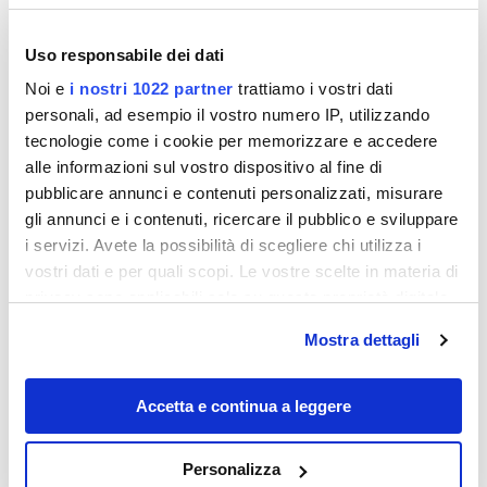
Uso responsabile dei dati
Noi e
i nostri 1022 partner
trattiamo i vostri dati
personali, ad esempio il vostro numero IP, utilizzando
tecnologie come i cookie per memorizzare e accedere
alle informazioni sul vostro dispositivo al fine di
pubblicare annunci e contenuti personalizzati, misurare
gli annunci e i contenuti, ricercare il pubblico e sviluppare
Destinazioni
i servizi. Avete la possibilità di scegliere chi utilizza i
vostri dati e per quali scopi. Le vostre scelte in materia di
privacy sono applicabili solo su questa proprietà digitale
in cui avete effettuato le vostre scelte. È possibile
Mostra dettagli
modificare o revocare il proprio consenso in qualsiasi
momento dalla Dichiarazione sui cookie o facendo clic
sull'icona di attivazione della privacy.
Accetta e continua a leggere
Con il tuo consenso, vorremmo anche:
Personalizza
Le 1000 vite del palazzo al centro della
raccogliere informazioni sulla tua posizione