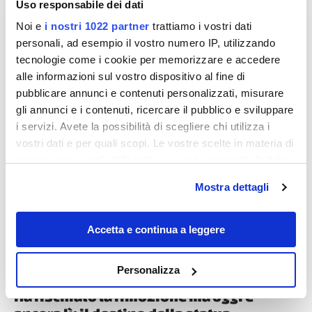
Uso responsabile dei dati
Noi e
i nostri 1022 partner
trattiamo i vostri dati
personali, ad esempio il vostro numero IP, utilizzando
tecnologie come i cookie per memorizzare e accedere
alle informazioni sul vostro dispositivo al fine di
pubblicare annunci e contenuti personalizzati, misurare
gli annunci e i contenuti, ricercare il pubblico e sviluppare
i servizi. Avete la possibilità di scegliere chi utilizza i
Destinazioni
vostri dati e per quali scopi. Le vostre scelte in materia di
privacy sono applicabili solo su questa proprietà digitale
in cui avete effettuato le vostre scelte. È possibile
Mostra dettagli
modificare o revocare il proprio consenso in qualsiasi
momento dalla Dichiarazione sui cookie o facendo clic
sull'icona di attivazione della privacy.
Accetta e continua a leggere
Con il tuo consenso, vorremmo anche:
Personalizza
raccogliere informazioni sulla tua posizione
Ha rischiato la rimozione ma oggi è
geografica, con un'approssimazione di qualche