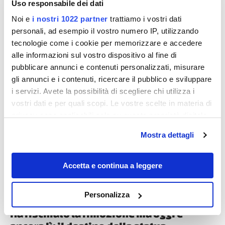
Uso responsabile dei dati
Noi e
i nostri 1022 partner
trattiamo i vostri dati
personali, ad esempio il vostro numero IP, utilizzando
tecnologie come i cookie per memorizzare e accedere
alle informazioni sul vostro dispositivo al fine di
pubblicare annunci e contenuti personalizzati, misurare
gli annunci e i contenuti, ricercare il pubblico e sviluppare
i servizi. Avete la possibilità di scegliere chi utilizza i
Destinazioni
vostri dati e per quali scopi. Le vostre scelte in materia di
privacy sono applicabili solo su questa proprietà digitale
in cui avete effettuato le vostre scelte. È possibile
Mostra dettagli
modificare o revocare il proprio consenso in qualsiasi
momento dalla Dichiarazione sui cookie o facendo clic
sull'icona di attivazione della privacy.
Accetta e continua a leggere
Con il tuo consenso, vorremmo anche:
Personalizza
raccogliere informazioni sulla tua posizione
Ha rischiato la rimozione ma oggi è
geografica, con un'approssimazione di qualche