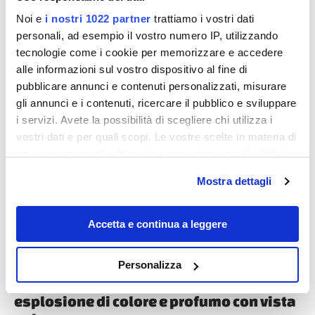
Noi e
i nostri 1022 partner
trattiamo i vostri dati
personali, ad esempio il vostro numero IP, utilizzando
tecnologie come i cookie per memorizzare e accedere
alle informazioni sul vostro dispositivo al fine di
pubblicare annunci e contenuti personalizzati, misurare
gli annunci e i contenuti, ricercare il pubblico e sviluppare
Destinazioni
i servizi. Avete la possibilità di scegliere chi utilizza i
vostri dati e per quali scopi. Le vostre scelte in materia di
privacy sono applicabili solo su questa proprietà digitale
in cui avete effettuato le vostre scelte. È possibile
Mostra dettagli
modificare o revocare il proprio consenso in qualsiasi
momento dalla Dichiarazione sui cookie o facendo clic
sull'icona di attivazione della privacy.
Accetta e continua a leggere
Con il tuo consenso, vorremmo anche:
Personalizza
raccogliere informazioni sulla tua posizione
Questo parco della Liguria è una vera
geografica, con un'approssimazione di qualche
esplosione di colore e profumo con vista
metro,