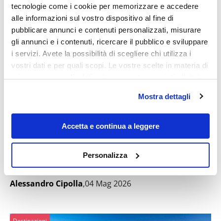
tecnologie come i cookie per memorizzare e accedere
alle informazioni sul vostro dispositivo al fine di
pubblicare annunci e contenuti personalizzati, misurare
gli annunci e i contenuti, ricercare il pubblico e sviluppare
i servizi. Avete la possibilità di scegliere chi utilizza i
vostri dati e per quali scopi. Le vostre scelte in materia di
privacy sono applicabili solo su questa proprietà digitale
in cui avete effettuato le vostre scelte. È possibile
Mostra dettagli
modificare o revocare il proprio consenso in qualsiasi
momento dalla Dichiarazione sui cookie o facendo clic
Un borgo dell’Abruzzo amato da una
sull'icona di attivazione della privacy.
combriccola di artisti danesi: una storia
Accetta e continua a leggere
che resiste da quasi 150 anni
Con il tuo consenso, vorremmo anche:
Personalizza
Quanti di voi hanno sentito parlare di Civita d’Antino?
raccogliere informazioni sulla tua posizione
Non meravigliatevi se la vostra mano rimane bassa,...
geografica, con un'approssimazione di qualche
Alessandro Cipolla
,04 Mag 2026
metro,
Identificare il tuo dispositivo, scansionandolo
attivamente alla ricerca di caratteristiche specifiche
Destinazioni
(impronte digitali).