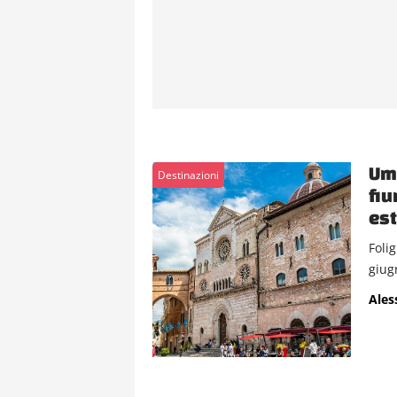
Umb
Destinazioni
fiu
est
Foli
giug
Ales