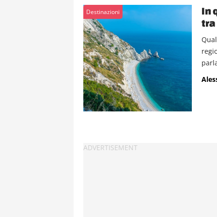
In 
Destinazioni
tra
Qual
regi
parla
Ales