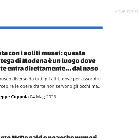
ta con i soliti musei: questa
tega di Modena è un luogo dove
rte entra direttamente… dal naso
useo diverso da tutti gli altri, dove per assorbire
rcepire le opere d'arte non servono gli occhi ma...
eppe Coppola
,04 Mag 2026
ente McDonald e neanche numeri