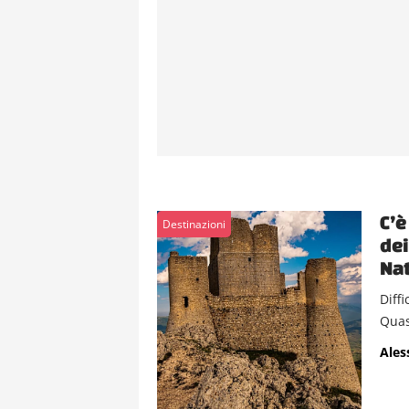
C’è
Destinazioni
dei
Nat
Diffi
Quasi
Ales