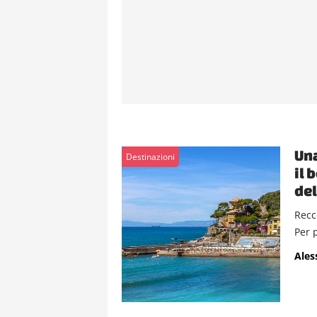
Una
Destinazioni
il 
del
Recc
Per 
Ales