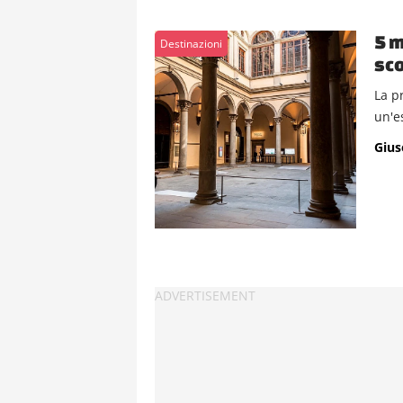
5 m
Destinazioni
sco
La p
un'es
Gius