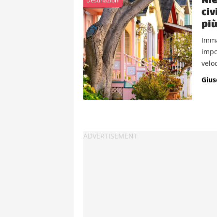
Destinazioni
civ
più
Imma
impo
veloc
Gius