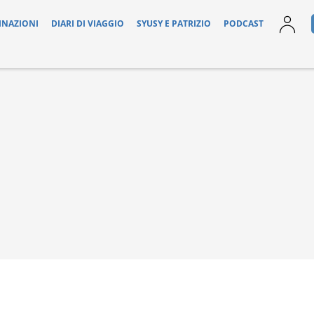
INAZIONI
DIARI DI VIAGGIO
SYUSY E PATRIZIO
PODCAST