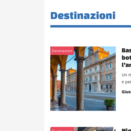
Destinazioni
Bas
Destinazioni
bot
l’a
Un m
e pe
Gius
Ni