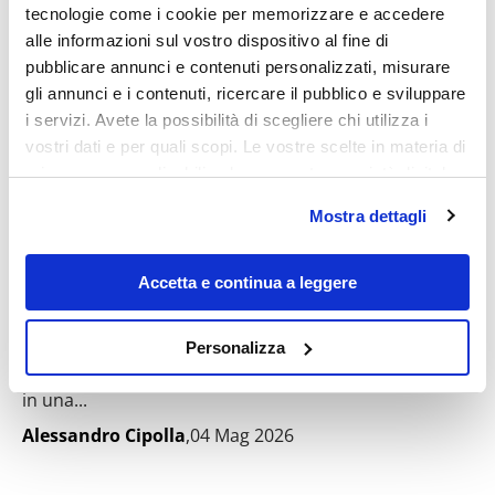
tecnologie come i cookie per memorizzare e accedere
alle informazioni sul vostro dispositivo al fine di
pubblicare annunci e contenuti personalizzati, misurare
gli annunci e i contenuti, ricercare il pubblico e sviluppare
i servizi. Avete la possibilità di scegliere chi utilizza i
vostri dati e per quali scopi. Le vostre scelte in materia di
privacy sono applicabili solo su questa proprietà digitale
in cui avete effettuato le vostre scelte. È possibile
Mostra dettagli
modificare o revocare il proprio consenso in qualsiasi
momento dalla Dichiarazione sui cookie o facendo clic
8 chilometri di pura magia: è la spiaggia
sull'icona di attivazione della privacy.
più bella dell’isola, italiana ma con
Accetta e continua a leggere
un’acqua da Caraibi
Con il tuo consenso, vorremmo anche:
Personalizza
La Spiaggia del Poetto è una delle grandi bellezze
raccogliere informazioni sulla tua posizione
della Sardegna. Per poter in qualche modo emergere
geografica, con un'approssimazione di qualche
in una...
metro,
Alessandro Cipolla
,04 Mag 2026
Identificare il tuo dispositivo, scansionandolo
attivamente alla ricerca di caratteristiche specifiche
(impronte digitali).