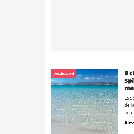
8 c
Destinazioni
spi
ma 
La S
dell
in un
Ales