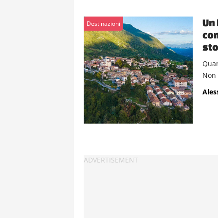
Un 
Destinazioni
com
sto
Quan
Non 
Ales