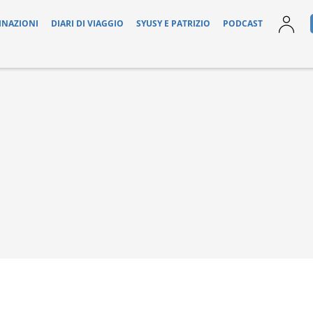
INAZIONI
DIARI DI VIAGGIO
SYUSY E PATRIZIO
PODCAST