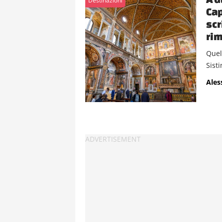
Destinazioni
Cap
scr
ri
Quel
Sisti
Ales