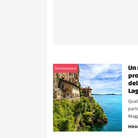
Un 
Destinazioni
pro
del
La
Quel
parti
Magg
Hiro