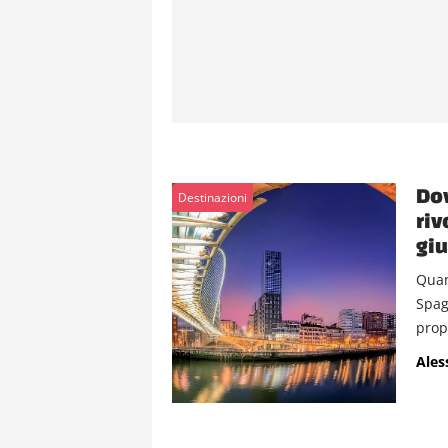
Dov
Destinazioni
riv
giu
Quan
Spag
propr
Ales