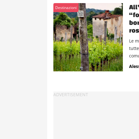
All
Destinazioni
“fo
bor
ros
Le m
tutt
comu
Ales