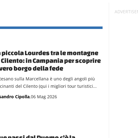
a piccola Lourdes tra le montagne
 Cilento: in Campania per scoprire
vero borgo della fede
esano sulla Marcellana è uno degli angoli più
cinanti del Cilento (qui i migliori tour turistici...
sandro Cipolla
,06 Mag 2026
ue passi dal Duomo c’è la