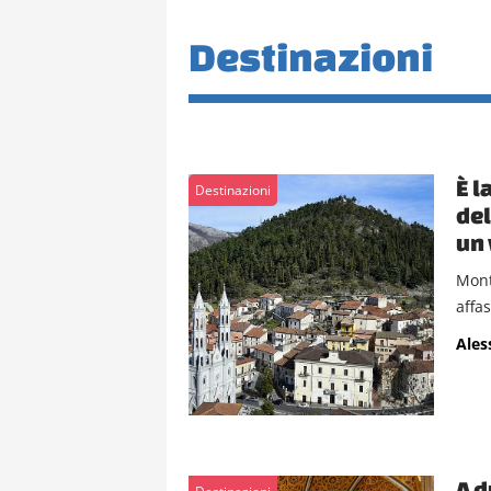
Destinazioni
È l
Destinazioni
del
un 
Mont
affas
Ales
A d