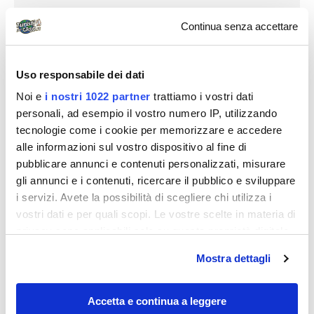
Continua senza accettare
Uso responsabile dei dati
Noi e
i nostri 1022 partner
trattiamo i vostri dati
personali, ad esempio il vostro numero IP, utilizzando
tecnologie come i cookie per memorizzare e accedere
alle informazioni sul vostro dispositivo al fine di
pubblicare annunci e contenuti personalizzati, misurare
gli annunci e i contenuti, ricercare il pubblico e sviluppare
i servizi. Avete la possibilità di scegliere chi utilizza i
vostri dati e per quali scopi. Le vostre scelte in materia di
privacy sono applicabili solo su questa proprietà digitale
in cui avete effettuato le vostre scelte. È possibile
Mostra dettagli
modificare o revocare il proprio consenso in qualsiasi
Destinazioni
momento dalla Dichiarazione sui cookie o facendo clic
sull'icona di attivazione della privacy.
Accetta e continua a leggere