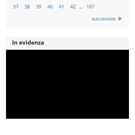
37
38
39
40
41
42
…
187
successivo
In evidenza