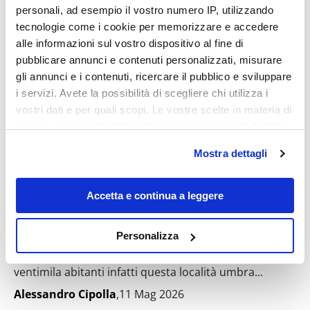
personali, ad esempio il vostro numero IP, utilizzando
tecnologie come i cookie per memorizzare e accedere
Destinazioni
alle informazioni sul vostro dispositivo al fine di
pubblicare annunci e contenuti personalizzati, misurare
gli annunci e i contenuti, ricercare il pubblico e sviluppare
i servizi. Avete la possibilità di scegliere chi utilizza i
vostri dati e per quali scopi. Le vostre scelte in materia di
privacy sono applicabili solo su questa proprietà digitale
in cui avete effettuato le vostre scelte. È possibile
Mostra dettagli
modificare o revocare il proprio consenso in qualsiasi
momento dalla Dichiarazione sui cookie o facendo clic
sull'icona di attivazione della privacy.
Accetta e continua a leggere
Non è solo un borgo, è un labirinto di
calcare bianco: in Umbria c’è la sentinella
Con il tuo consenso, vorremmo anche:
silenziosa che domina la valle
Personalizza
raccogliere informazioni sulla tua posizione
Corciano più che un borgo è una cittadina. Con oltre
geografica, con un'approssimazione di qualche
ventimila abitanti infatti questa località umbra...
metro,
Alessandro Cipolla
,11 Mag 2026
Identificare il tuo dispositivo, scansionandolo