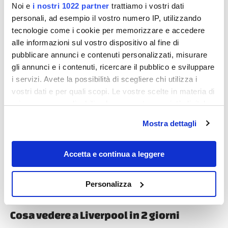
Noi e
i nostri 1022 partner
trattiamo i vostri dati
personali, ad esempio il vostro numero IP, utilizzando
tecnologie come i cookie per memorizzare e accedere
alle informazioni sul vostro dispositivo al fine di
pubblicare annunci e contenuti personalizzati, misurare
gli annunci e i contenuti, ricercare il pubblico e sviluppare
i servizi. Avete la possibilità di scegliere chi utilizza i
vostri dati e per quali scopi. Le vostre scelte in materia di
Destinazioni
privacy sono applicabili solo su questa proprietà digitale
in cui avete effettuato le vostre scelte. È possibile
Mostra dettagli
modificare o revocare il proprio consenso in qualsiasi
momento dalla Dichiarazione sui cookie o facendo clic
sull'icona di attivazione della privacy.
Accetta e continua a leggere
Con il tuo consenso, vorremmo anche:
Personalizza
raccogliere informazioni sulla tua posizione
geografica, con un'approssimazione di qualche
Cosa vedere a Liverpool in 2 giorni
metro,
Identificare il tuo dispositivo, scansionandolo