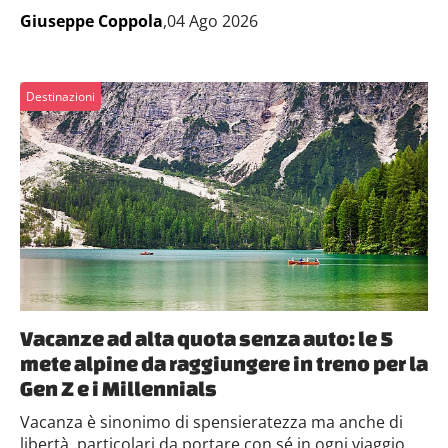
Approfondisci come vengono elaborati i tuoi dati personali
Giuseppe Coppola
,04 Ago 2026
e imposta le tue preferenze nella
sezione dettagli
. Puoi
modificare o ritirare il tuo consenso in qualsiasi momento
dalla Dichiarazione sui cookie.
Destinazioni
Utilizziamo i cookie per personalizzare contenuti ed
annunci, per fornire funzionalità dei social media e per
analizzare il nostro traffico. Condividiamo inoltre
informazioni sul modo in cui utilizzi il nostro sito con i
nostri partner che si occupano di analisi dei dati web,
pubblicità e social media, i quali potrebbero combinarle
con altre informazioni che hai fornito loro o che hanno
raccolto dal tuo utilizzo dei loro servizi.
Vacanze ad alta quota senza auto: le 5
mete alpine da raggiungere in treno per la
Gen Z e i Millennials
Vacanza è sinonimo di spensieratezza ma anche di
libertà, particolari da portare con sé in ogni viaggio...