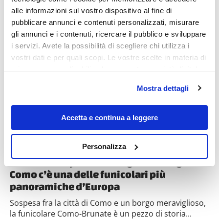
alle informazioni sul vostro dispositivo al fine di
pubblicare annunci e contenuti personalizzati, misurare
gli annunci e i contenuti, ricercare il pubblico e sviluppare
Destinazioni
i servizi. Avete la possibilità di scegliere chi utilizza i
vostri dati e per quali scopi. Le vostre scelte in materia di
privacy sono applicabili solo su questa proprietà digitale
in cui avete effettuato le vostre scelte. È possibile
Mostra dettagli
modificare o revocare il proprio consenso in qualsiasi
momento dalla Dichiarazione sui cookie o facendo clic
sull'icona di attivazione della privacy.
Accetta e continua a leggere
Con il tuo consenso, vorremmo anche:
Personalizza
raccogliere informazioni sulla tua posizione
500 metri di pura meraviglia: sul lago di
geografica, con un'approssimazione di qualche
Como c’è una delle funicolari più
metro,
panoramiche d’Europa
Identificare il tuo dispositivo, scansionandolo
attivamente alla ricerca di caratteristiche specifiche
Sospesa fra la città di Como e un borgo meraviglioso,
(impronte digitali).
la funicolare Como-Brunate è un pezzo di storia...