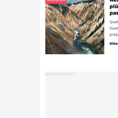
Destinazioni
più
pae
Qual
Guar
prep
Ales