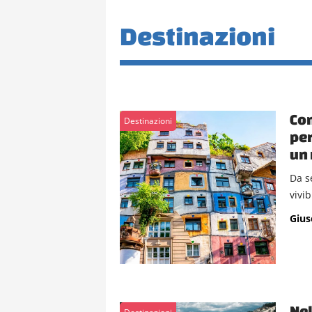
Destinazioni
Con
Destinazioni
per
un 
Da s
vivib
Gius
Nel