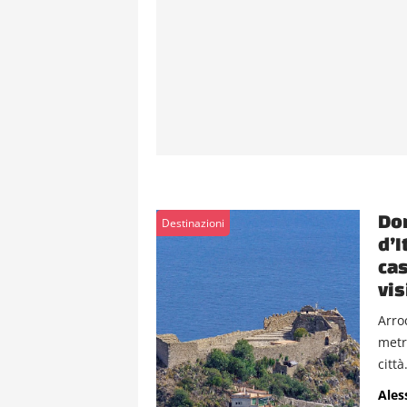
Dom
Destinazioni
d’I
cas
vis
Arro
metr
città.
Ales