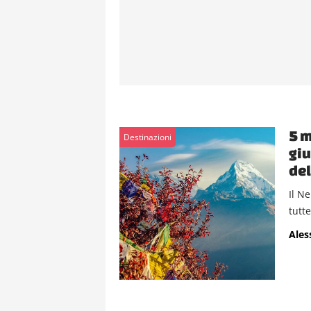
5 m
Destinazioni
giu
del
Il N
tutte
Ales