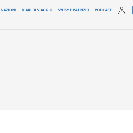
INAZIONI
DIARI DI VIAGGIO
SYUSY E PATRIZIO
PODCAST