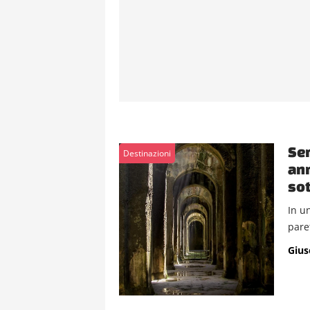
Sem
Destinazioni
ann
sot
In un
paret
Gius