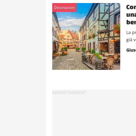
Con
Destinazioni
una
ben
La pr
già v
Gius