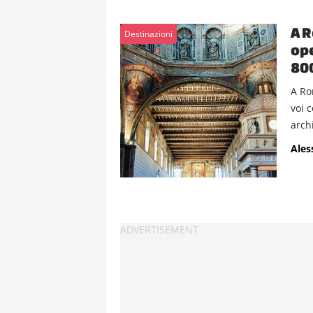
A R
Destinazioni
ope
800
A Ro
voi 
arch
Ales