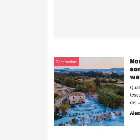
Non
Destinazioni
son
wee
Qual
tosc
del..
Ales