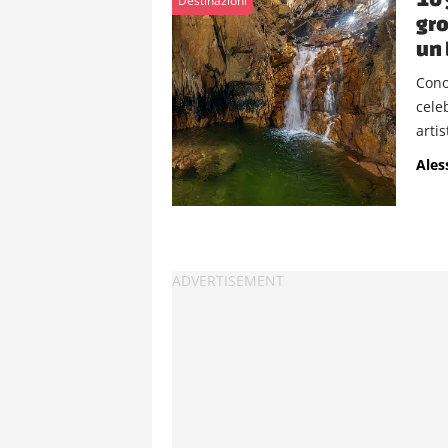
Destinazioni
gro
un 
Conos
cele
artist
Ales