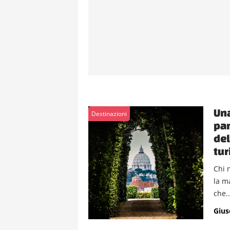
Una
Destinazioni
pan
del
tur
Chi 
la m
che..
Gius