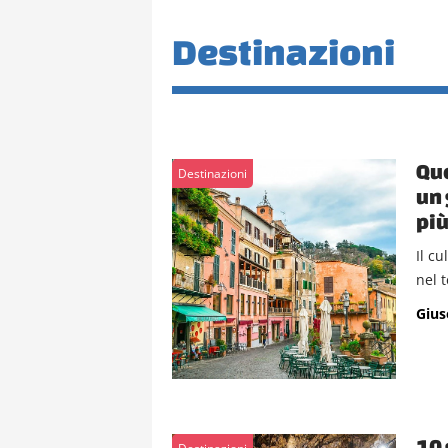
Destinazioni
Que
Destinazioni
un 
più
Il c
nel t
Gius
10 