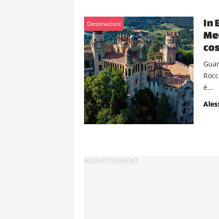
In 
Destinazioni
Med
cos
Guar
Rocc
è...
Ales