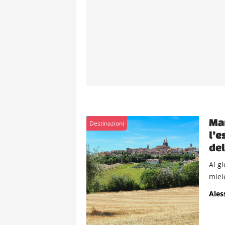
Mar
Destinazioni
l’e
del
Al g
miele
Ales