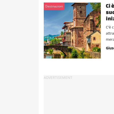
Ci 
Destinazioni
su
ini
C'è 
attra
merav
Gius