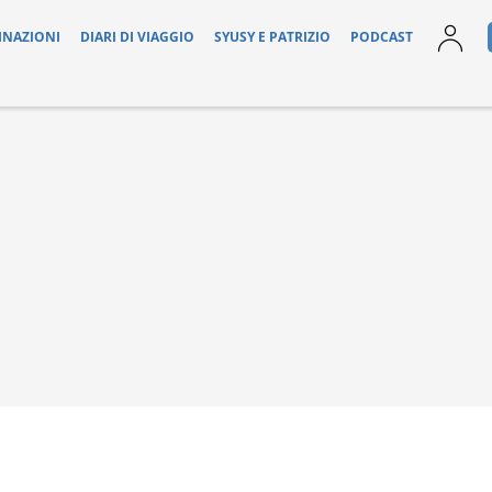
INAZIONI
DIARI DI VIAGGIO
SYUSY E PATRIZIO
PODCAST