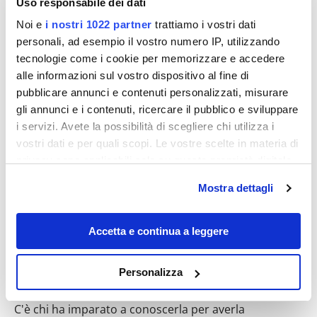
Uso responsabile dei dati
Noi e
i nostri 1022 partner
trattiamo i vostri dati
personali, ad esempio il vostro numero IP, utilizzando
tecnologie come i cookie per memorizzare e accedere
alle informazioni sul vostro dispositivo al fine di
Destinazioni
pubblicare annunci e contenuti personalizzati, misurare
gli annunci e i contenuti, ricercare il pubblico e sviluppare
i servizi. Avete la possibilità di scegliere chi utilizza i
vostri dati e per quali scopi. Le vostre scelte in materia di
privacy sono applicabili solo su questa proprietà digitale
in cui avete effettuato le vostre scelte. È possibile
Mostra dettagli
modificare o revocare il proprio consenso in qualsiasi
momento dalla Dichiarazione sui cookie o facendo clic
sull'icona di attivazione della privacy.
Accetta e continua a leggere
Ci è passato anche Checco Zalone: il suo
Con il tuo consenso, vorremmo anche:
“Buen Camino” non poteva che iniziare
Personalizza
raccogliere informazioni sulla tua posizione
da qui
geografica, con un'approssimazione di qualche
C'è chi ha imparato a conoscerla per averla
metro,