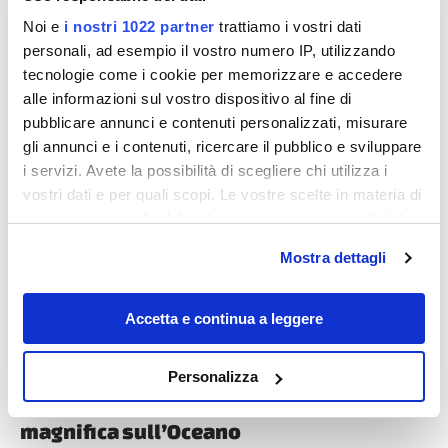
Noi e
i nostri 1022 partner
trattiamo i vostri dati
personali, ad esempio il vostro numero IP, utilizzando
tecnologie come i cookie per memorizzare e accedere
alle informazioni sul vostro dispositivo al fine di
pubblicare annunci e contenuti personalizzati, misurare
Destinazioni
gli annunci e i contenuti, ricercare il pubblico e sviluppare
i servizi. Avete la possibilità di scegliere chi utilizza i
vostri dati e per quali scopi. Le vostre scelte in materia di
privacy sono applicabili solo su questa proprietà digitale
in cui avete effettuato le vostre scelte. È possibile
Mostra dettagli
modificare o revocare il proprio consenso in qualsiasi
momento dalla Dichiarazione sui cookie o facendo clic
sull'icona di attivazione della privacy.
Accetta e continua a leggere
Con il tuo consenso, vorremmo anche:
Personalizza
Anche i Caraibi hanno la loro Las Vegas,
raccogliere informazioni sulla tua posizione
dove giocare d’azzardo con una vista
geografica, con un'approssimazione di qualche
magnifica sull’Oceano
metro,