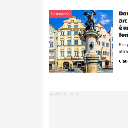
Dov
Destinazioni
arc
è u
fo
È la 
attr
Clau