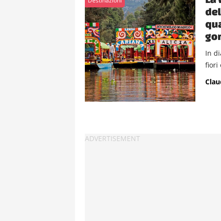
Destinazioni
del
qua
go
In di
fiori
Clau