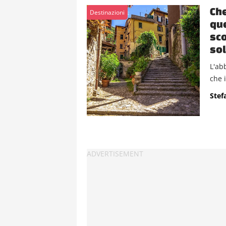
Che
Destinazioni
que
sco
sol
L'abb
che i
Stef