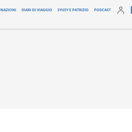
INAZIONI
DIARI DI VIAGGIO
SYUSY E PATRIZIO
PODCAST
8