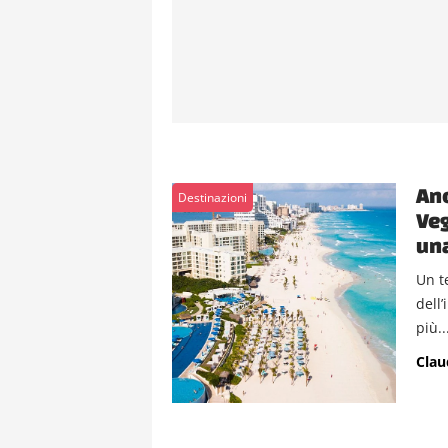
Anc
Destinazioni
Veg
una
Un t
dell’
più..
Clau