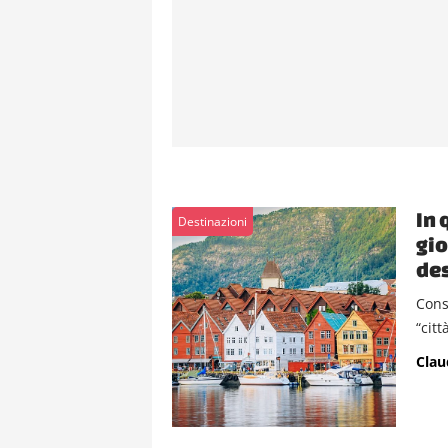
In 
Destinazioni
gio
des
Cons
“citt
Clau