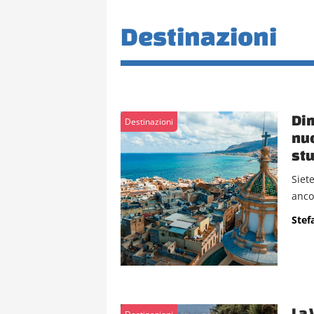
Destinazioni
Dim
Destinazioni
nuo
stu
Siet
anco
Stef
La 