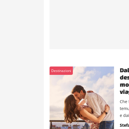
Dal
Destinazioni
des
mon
via
Che 
temu
e dai
Stef