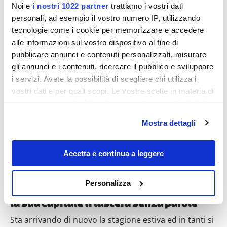
Noi e
i nostri 1022 partner
trattiamo i vostri dati
personali, ad esempio il vostro numero IP, utilizzando
tecnologie come i cookie per memorizzare e accedere
alle informazioni sul vostro dispositivo al fine di
pubblicare annunci e contenuti personalizzati, misurare
Destinazioni
gli annunci e i contenuti, ricercare il pubblico e sviluppare
i servizi. Avete la possibilità di scegliere chi utilizza i
vostri dati e per quali scopi. Le vostre scelte in materia di
privacy sono applicabili solo su questa proprietà digitale
in cui avete effettuato le vostre scelte. È possibile
Mostra dettagli
modificare o revocare il proprio consenso in qualsiasi
momento dalla Dichiarazione sui cookie o facendo clic
sull'icona di attivazione della privacy.
Accetta e continua a leggere
Lunghissime spiagge e ritmi rilassati: se
Con il tuo consenso, vorremmo anche:
Personalizza
stai pensando a una vacanza in Riviera,
raccogliere informazioni sulla tua posizione
la sua Capitale ti lascerà senza parole
geografica, con un'approssimazione di qualche
metro,
Sta arrivando di nuovo la stagione estiva ed in tanti si
Identificare il tuo dispositivo, scansionandolo