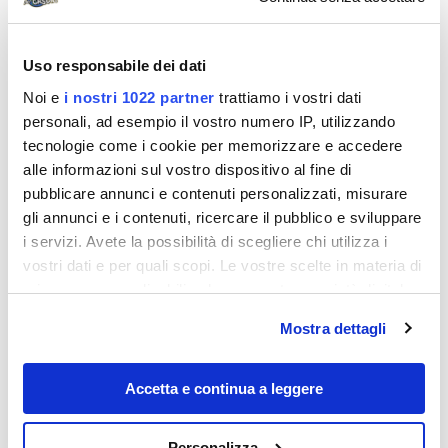
Uso responsabile dei dati
Noi e
i nostri 1022 partner
trattiamo i vostri dati
personali, ad esempio il vostro numero IP, utilizzando
tecnologie come i cookie per memorizzare e accedere
alle informazioni sul vostro dispositivo al fine di
pubblicare annunci e contenuti personalizzati, misurare
gli annunci e i contenuti, ricercare il pubblico e sviluppare
i servizi. Avete la possibilità di scegliere chi utilizza i
Destinazioni
vostri dati e per quali scopi. Le vostre scelte in materia di
privacy sono applicabili solo su questa proprietà digitale
in cui avete effettuato le vostre scelte. È possibile
Mostra dettagli
modificare o revocare il proprio consenso in qualsiasi
momento dalla Dichiarazione sui cookie o facendo clic
sull'icona di attivazione della privacy.
Accetta e continua a leggere
Con il tuo consenso, vorremmo anche:
Personalizza