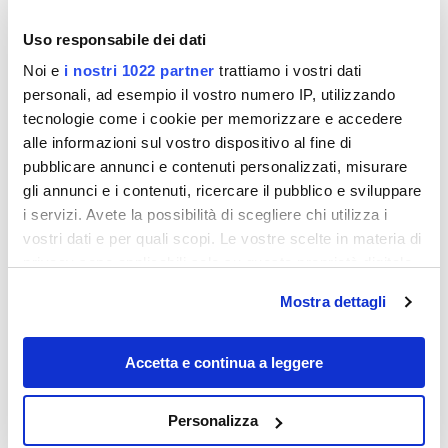
Uso responsabile dei dati
Noi e
i nostri 1022 partner
trattiamo i vostri dati
personali, ad esempio il vostro numero IP, utilizzando
tecnologie come i cookie per memorizzare e accedere
alle informazioni sul vostro dispositivo al fine di
pubblicare annunci e contenuti personalizzati, misurare
gli annunci e i contenuti, ricercare il pubblico e sviluppare
i servizi. Avete la possibilità di scegliere chi utilizza i
Destinazioni
vostri dati e per quali scopi. Le vostre scelte in materia di
privacy sono applicabili solo su questa proprietà digitale
in cui avete effettuato le vostre scelte. È possibile
Mostra dettagli
modificare o revocare il proprio consenso in qualsiasi
momento dalla Dichiarazione sui cookie o facendo clic
sull'icona di attivazione della privacy.
Accetta e continua a leggere
Con il tuo consenso, vorremmo anche:
Personalizza
raccogliere informazioni sulla tua posizione