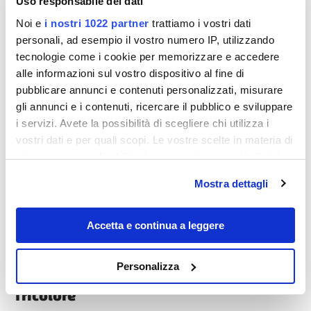
Uso responsabile dei dati
Noi e
i nostri 1022 partner
trattiamo i vostri dati
personali, ad esempio il vostro numero IP, utilizzando
tecnologie come i cookie per memorizzare e accedere
alle informazioni sul vostro dispositivo al fine di
Destinazioni
pubblicare annunci e contenuti personalizzati, misurare
gli annunci e i contenuti, ricercare il pubblico e sviluppare
i servizi. Avete la possibilità di scegliere chi utilizza i
vostri dati e per quali scopi. Le vostre scelte in materia di
privacy sono applicabili solo su questa proprietà digitale
in cui avete effettuato le vostre scelte. È possibile
Mostra dettagli
modificare o revocare il proprio consenso in qualsiasi
momento dalla Dichiarazione sui cookie o facendo clic
sull'icona di attivazione della privacy.
Accetta e continua a leggere
La bandiera italiana è nata qui nel 1797, e
Con il tuo consenso, vorremmo anche:
ancora oggi questa città è una meta da
Personalizza
scoprire (a piedi) all’insegna del
raccogliere informazioni sulla tua posizione
geografica, con un'approssimazione di qualche
Tricolore
metro,