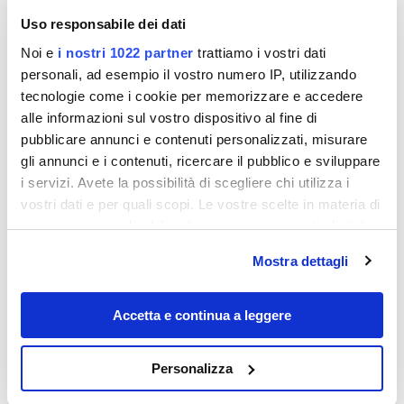
Uso responsabile dei dati
Noi e
i nostri 1022 partner
trattiamo i vostri dati
personali, ad esempio il vostro numero IP, utilizzando
tecnologie come i cookie per memorizzare e accedere
alle informazioni sul vostro dispositivo al fine di
pubblicare annunci e contenuti personalizzati, misurare
gli annunci e i contenuti, ricercare il pubblico e sviluppare
i servizi. Avete la possibilità di scegliere chi utilizza i
vostri dati e per quali scopi. Le vostre scelte in materia di
privacy sono applicabili solo su questa proprietà digitale
Destinazioni
in cui avete effettuato le vostre scelte. È possibile
Mostra dettagli
modificare o revocare il proprio consenso in qualsiasi
momento dalla Dichiarazione sui cookie o facendo clic
sull'icona di attivazione della privacy.
Accetta e continua a leggere
Con il tuo consenso, vorremmo anche:
Personalizza
raccogliere informazioni sulla tua posizione
geografica, con un'approssimazione di qualche