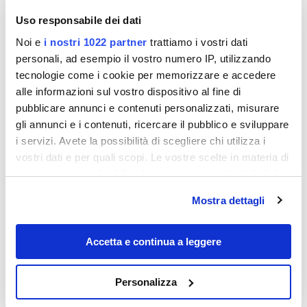
Uso responsabile dei dati
Noi e
i nostri 1022 partner
trattiamo i vostri dati
personali, ad esempio il vostro numero IP, utilizzando
tecnologie come i cookie per memorizzare e accedere
alle informazioni sul vostro dispositivo al fine di
pubblicare annunci e contenuti personalizzati, misurare
Destinazioni
gli annunci e i contenuti, ricercare il pubblico e sviluppare
i servizi. Avete la possibilità di scegliere chi utilizza i
vostri dati e per quali scopi. Le vostre scelte in materia di
privacy sono applicabili solo su questa proprietà digitale
in cui avete effettuato le vostre scelte. È possibile
Mostra dettagli
modificare o revocare il proprio consenso in qualsiasi
momento dalla Dichiarazione sui cookie o facendo clic
sull'icona di attivazione della privacy.
Accetta e continua a leggere
Con il tuo consenso, vorremmo anche:
Molise? No, Piemonte! Alle porte di
Personalizza
Vercelli c’è una piccola Agnone dove si
raccogliere informazioni sulla tua posizione