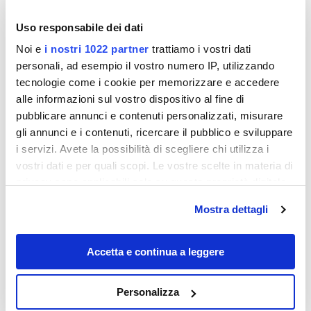
Uso responsabile dei dati
Noi e
i nostri 1022 partner
trattiamo i vostri dati
personali, ad esempio il vostro numero IP, utilizzando
tecnologie come i cookie per memorizzare e accedere
alle informazioni sul vostro dispositivo al fine di
pubblicare annunci e contenuti personalizzati, misurare
gli annunci e i contenuti, ricercare il pubblico e sviluppare
i servizi. Avete la possibilità di scegliere chi utilizza i
vostri dati e per quali scopi. Le vostre scelte in materia di
privacy sono applicabili solo su questa proprietà digitale
Destinazioni
in cui avete effettuato le vostre scelte. È possibile
Mostra dettagli
modificare o revocare il proprio consenso in qualsiasi
momento dalla Dichiarazione sui cookie o facendo clic
sull'icona di attivazione della privacy.
Accetta e continua a leggere
Con il tuo consenso, vorremmo anche:
Personalizza
raccogliere informazioni sulla tua posizione