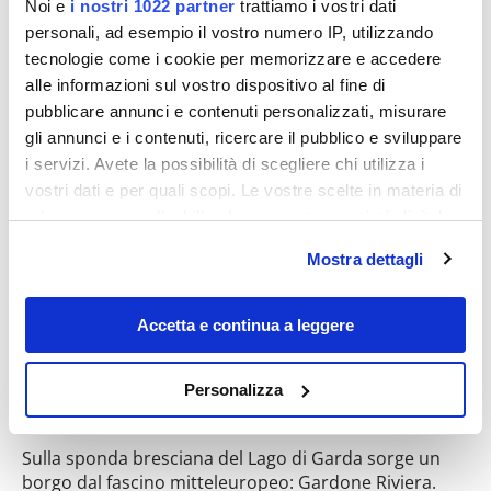
Noi e
i nostri 1022 partner
trattiamo i vostri dati
personali, ad esempio il vostro numero IP, utilizzando
tecnologie come i cookie per memorizzare e accedere
alle informazioni sul vostro dispositivo al fine di
Destinazioni
pubblicare annunci e contenuti personalizzati, misurare
gli annunci e i contenuti, ricercare il pubblico e sviluppare
i servizi. Avete la possibilità di scegliere chi utilizza i
vostri dati e per quali scopi. Le vostre scelte in materia di
privacy sono applicabili solo su questa proprietà digitale
in cui avete effettuato le vostre scelte. È possibile
Mostra dettagli
modificare o revocare il proprio consenso in qualsiasi
momento dalla Dichiarazione sui cookie o facendo clic
sull'icona di attivazione della privacy.
Accetta e continua a leggere
Gabriele D’Annunzio era nato a Pescara,
Con il tuo consenso, vorremmo anche:
ma è sulle sponde di questo lago che ha
Personalizza
raccogliere informazioni sulla tua posizione
trovato il suo luogo preferito
geografica, con un'approssimazione di qualche
Sulla sponda bresciana del Lago di Garda sorge un
metro,
borgo dal fascino mitteleuropeo: Gardone Riviera.
Identificare il tuo dispositivo, scansionandolo