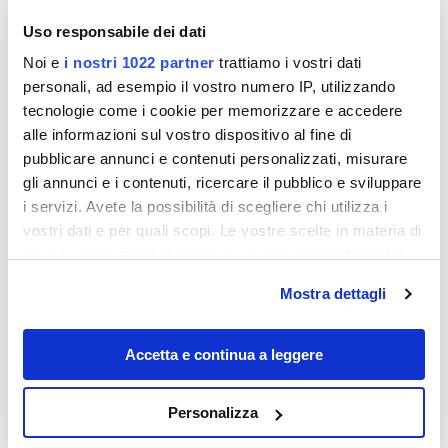
Uso responsabile dei dati
Noi e
i nostri 1022 partner
trattiamo i vostri dati
personali, ad esempio il vostro numero IP, utilizzando
tecnologie come i cookie per memorizzare e accedere
alle informazioni sul vostro dispositivo al fine di
pubblicare annunci e contenuti personalizzati, misurare
gli annunci e i contenuti, ricercare il pubblico e sviluppare
i servizi. Avete la possibilità di scegliere chi utilizza i
Destinazioni
vostri dati e per quali scopi. Le vostre scelte in materia di
privacy sono applicabili solo su questa proprietà digitale
in cui avete effettuato le vostre scelte. È possibile
Mostra dettagli
modificare o revocare il proprio consenso in qualsiasi
momento dalla Dichiarazione sui cookie o facendo clic
sull'icona di attivazione della privacy.
Accetta e continua a leggere
Con il tuo consenso, vorremmo anche:
Personalizza
raccogliere informazioni sulla tua posizione