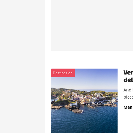
Ven
Destinazioni
del
Andi
picco
Manu