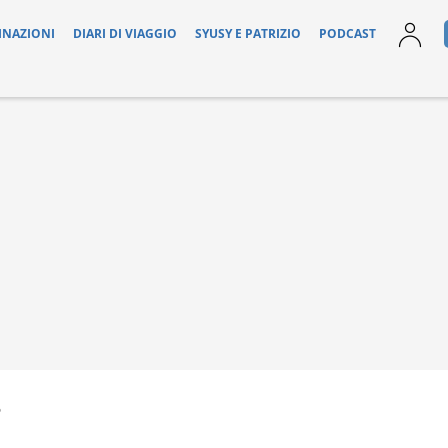
INAZIONI
DIARI DI VIAGGIO
SYUSY E PATRIZIO
PODCAST
6