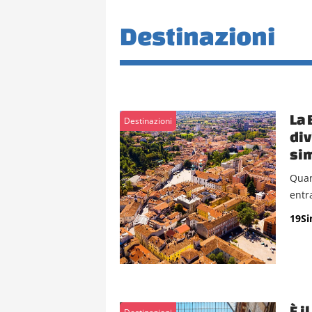
Destinazioni
La 
Destinazioni
div
sim
Quan
entr
19S
È i