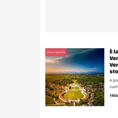
È l
Destinazioni
Ven
Ven
sto
A po
cuore
19S