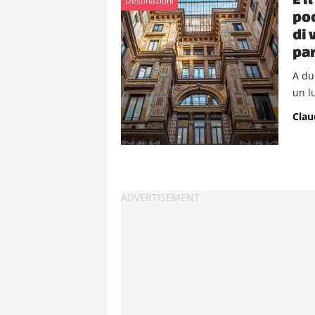
Destinazioni
poc
di 
pa
A du
un l
Clau