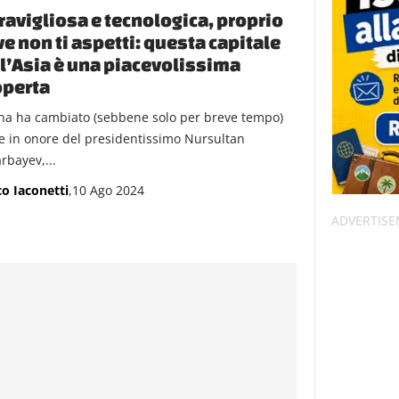
avigliosa e tecnologica, proprio
e non ti aspetti: questa capitale
l’Asia è una piacevolissima
operta
na ha cambiato (sebbene solo per breve tempo)
 in onore del presidentissimo Nursultan
rbayev,...
o Iaconetti
,10 Ago 2024