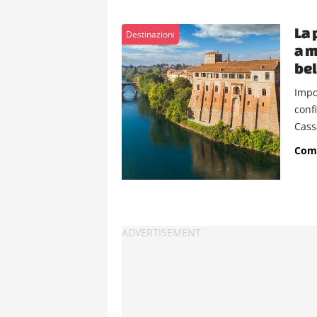
La 
Destinazioni
a m
bel
Impo
conf
Cass
Comu