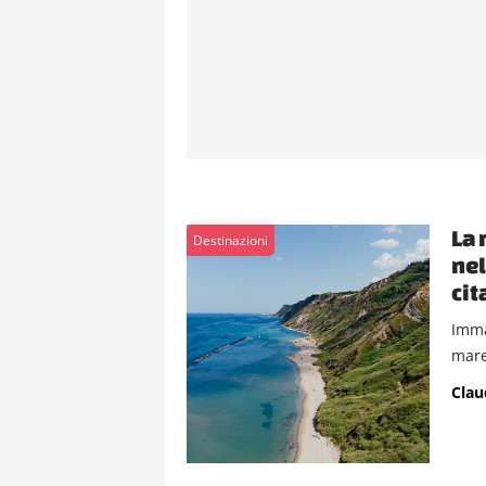
La 
Destinazioni
nel
cit
Imma
mare 
Clau