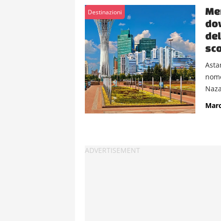
Mer
Destinazioni
dov
del
sc
Asta
nome
Naza
Marc