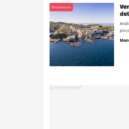
Ven
Destinazioni
del
Andi
picco
Manu