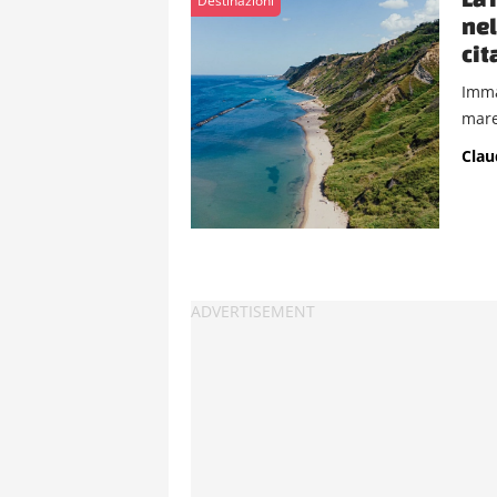
Destinazioni
nel
cit
Imma
mare 
Clau