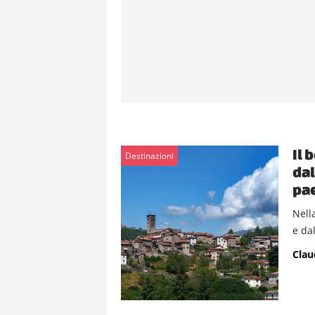
Il 
Destinazioni
dal
pae
Nell
e da
Clau