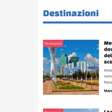
Destinazioni
Mer
Destinazioni
dov
del
sc
Asta
nome
Naza
Marc
La 