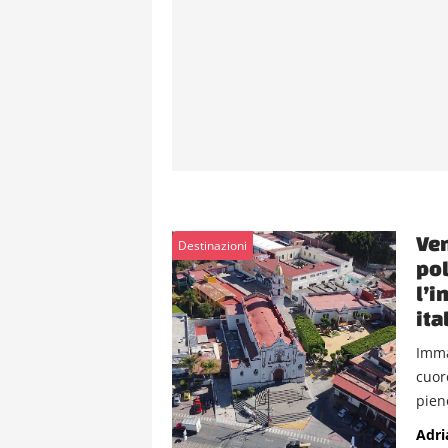
Ven
Destinazioni
pol
l’i
ita
Imma
cuor
pieno
Adri