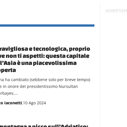
avigliosa e tecnologica, proprio
e non ti aspetti: questa capitale
l’Asia è una piacevolissima
operta
na ha cambiato (sebbene solo per breve tempo)
 in onore del presidentissimo Nursultan
rbayev,...
o Iaconetti
,10 Ago 2024
montagna a picco sull’Adriatico: