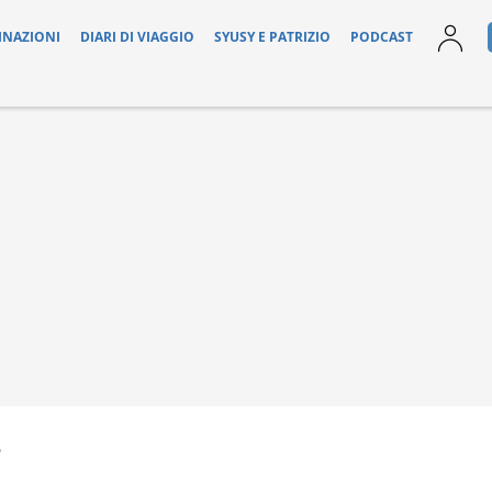
INAZIONI
DIARI DI VIAGGIO
SYUSY E PATRIZIO
PODCAST
6