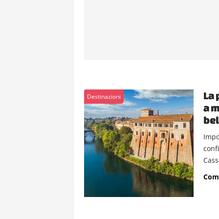
La 
Destinazioni
a m
bel
Impo
conf
Cass
Comu