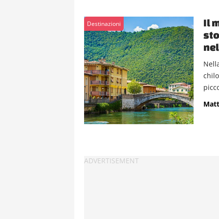
Il 
Destinazioni
sto
nel
Nell
chilo
picco
Matt