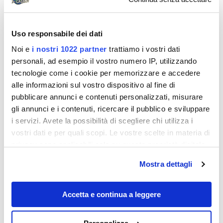
Uso responsabile dei dati
Noi e
i nostri 1022 partner
trattiamo i vostri dati
personali, ad esempio il vostro numero IP, utilizzando
tecnologie come i cookie per memorizzare e accedere
alle informazioni sul vostro dispositivo al fine di
pubblicare annunci e contenuti personalizzati, misurare
gli annunci e i contenuti, ricercare il pubblico e sviluppare
Destinazioni
i servizi. Avete la possibilità di scegliere chi utilizza i
vostri dati e per quali scopi. Le vostre scelte in materia di
privacy sono applicabili solo su questa proprietà digitale
in cui avete effettuato le vostre scelte. È possibile
Mostra dettagli
modificare o revocare il proprio consenso in qualsiasi
momento dalla Dichiarazione sui cookie o facendo clic
sull'icona di attivazione della privacy.
Accetta e continua a leggere
Con il tuo consenso, vorremmo anche: