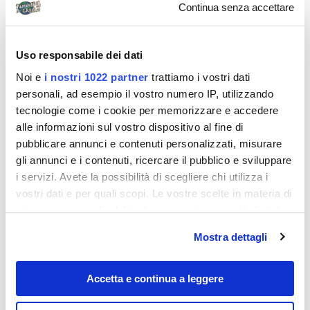
Continua senza accettare
Uso responsabile dei dati
Noi e
i nostri 1022 partner
trattiamo i vostri dati
personali, ad esempio il vostro numero IP, utilizzando
tecnologie come i cookie per memorizzare e accedere
alle informazioni sul vostro dispositivo al fine di
pubblicare annunci e contenuti personalizzati, misurare
gli annunci e i contenuti, ricercare il pubblico e sviluppare
Destinazioni
i servizi. Avete la possibilità di scegliere chi utilizza i
vostri dati e per quali scopi. Le vostre scelte in materia di
privacy sono applicabili solo su questa proprietà digitale
in cui avete effettuato le vostre scelte. È possibile
Mostra dettagli
modificare o revocare il proprio consenso in qualsiasi
momento dalla Dichiarazione sui cookie o facendo clic
sull'icona di attivazione della privacy.
Accetta e continua a leggere
Con il tuo consenso, vorremmo anche: