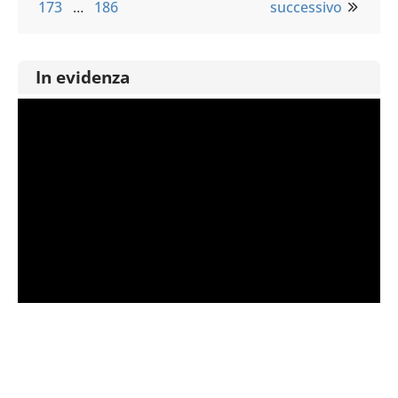
173
…
186
successivo
In evidenza