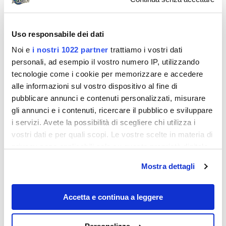
Uso responsabile dei dati
Noi e
i nostri 1022 partner
trattiamo i vostri dati
personali, ad esempio il vostro numero IP, utilizzando
tecnologie come i cookie per memorizzare e accedere
alle informazioni sul vostro dispositivo al fine di
pubblicare annunci e contenuti personalizzati, misurare
gli annunci e i contenuti, ricercare il pubblico e sviluppare
Destinazioni
i servizi. Avete la possibilità di scegliere chi utilizza i
vostri dati e per quali scopi. Le vostre scelte in materia di
privacy sono applicabili solo su questa proprietà digitale
in cui avete effettuato le vostre scelte. È possibile
Mostra dettagli
modificare o revocare il proprio consenso in qualsiasi
momento dalla Dichiarazione sui cookie o facendo clic
sull'icona di attivazione della privacy.
Accetta e continua a leggere
Con il tuo consenso, vorremmo anche: