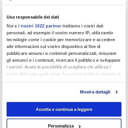
Uso responsabile dei dati
Noi e
i nostri 1022 partner
trattiamo i vostri dati
personali, ad esempio il vostro numero IP, utilizzando
tecnologie come i cookie per memorizzare e accedere
alle informazioni sul vostro dispositivo al fine di
Destinazioni
pubblicare annunci e contenuti personalizzati, misurare
gli annunci e i contenuti, ricercare il pubblico e sviluppare
i servizi. Avete la possibilità di scegliere chi utilizza i
vostri dati e per quali scopi. Le vostre scelte in materia di
privacy sono applicabili solo su questa proprietà digitale
in cui avete effettuato le vostre scelte. È possibile
Mostra dettagli
modificare o revocare il proprio consenso in qualsiasi
momento dalla Dichiarazione sui cookie o facendo clic
sull'icona di attivazione della privacy.
Accetta e continua a leggere
Se sogni anche tu di diventare un nomade
Con il tuo consenso, vorremmo anche:
digitale, ti consigliamo tre luoghi dove
Personalizza