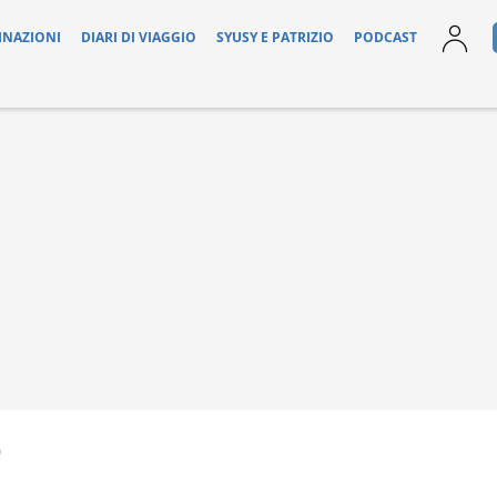
INAZIONI
DIARI DI VIAGGIO
SYUSY E PATRIZIO
PODCAST
9