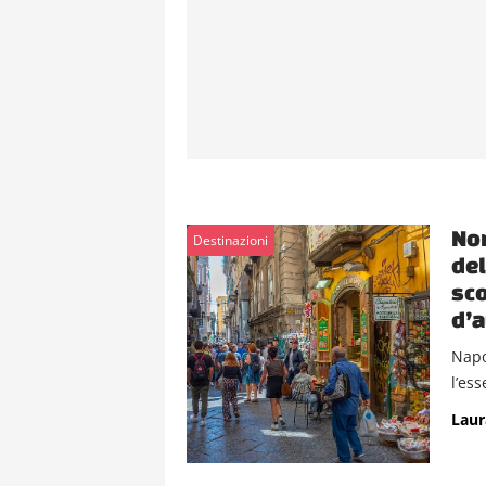
Non
Destinazioni
del
sco
d’a
Napol
l’ess
Laur