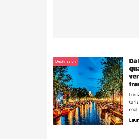
Da 
Destinazioni
qua
ver
tr
Lont
turi
cool.
Laur