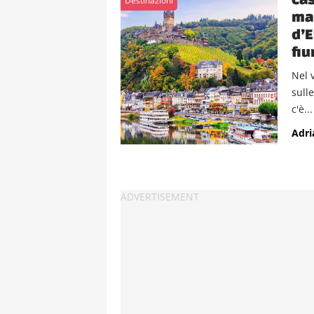
Destinazioni
man
d’E
fi
Nel 
sull
c'è...
Adri