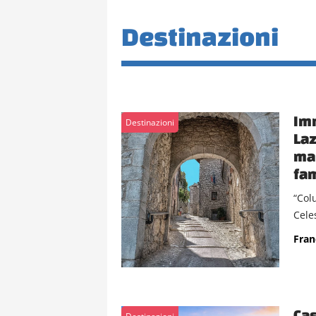
Destinazioni
Imm
Destinazioni
Laz
ma 
fam
“Colu
Celes
Fran
Cas