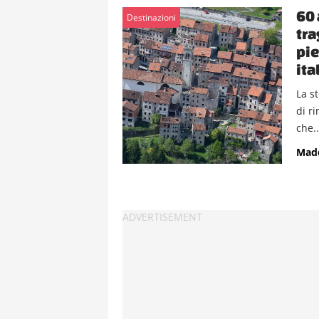
60 
Destinazioni
tra
pie
ita
La s
di r
che..
Mad