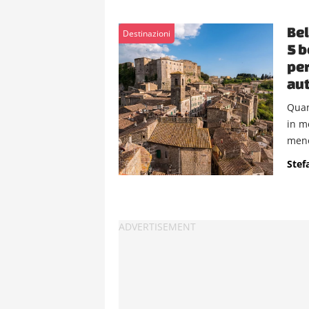
Bel
Destinazioni
5 b
per
au
Quan
in m
meno
Stef