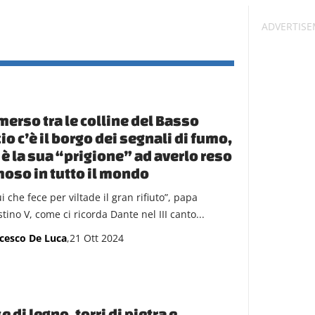
erso tra le colline del Basso
io c’è il borgo dei segnali di fumo,
è la sua “prigione” ad averlo reso
oso in tutto il mondo
i che fece per viltade il gran rifiuto”, papa
tino V, come ci ricorda Dante nel III canto...
cesco De Luca
,21 Ott 2024
e di legno, torri di pietra e…