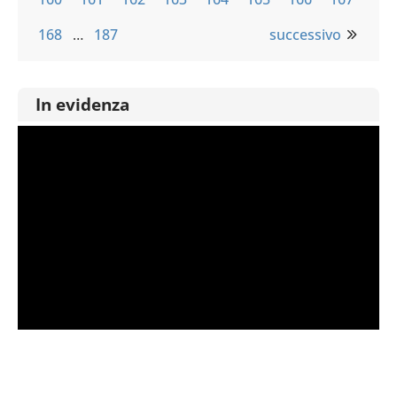
168
…
187
successivo
In evidenza