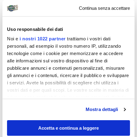
Continua senza accettare
Uso responsabile dei dati
Noi e
i nostri 1022 partner
trattiamo i vostri dati
personali, ad esempio il vostro numero IP, utilizzando
tecnologie come i cookie per memorizzare e accedere
alle informazioni sul vostro dispositivo al fine di
pubblicare annunci e contenuti personalizzati, misurare
gli annunci e i contenuti, ricercare il pubblico e sviluppare
i servizi. Avete la possibilità di scegliere chi utilizza i
Destinazioni
vostri dati e per quali scopi. Le vostre scelte in materia di
privacy sono applicabili solo su questa proprietà digitale
in cui avete effettuato le vostre scelte. È possibile
Mostra dettagli
modificare o revocare il proprio consenso in qualsiasi
momento dalla Dichiarazione sui cookie o facendo clic
sull'icona di attivazione della privacy.
Accetta e continua a leggere