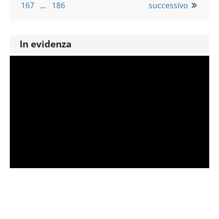
167
…
186
successivo
In evidenza