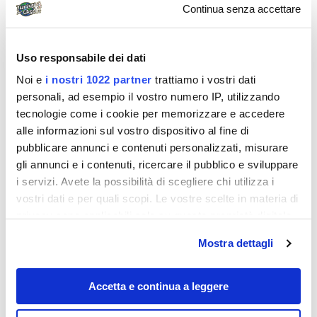
Continua senza accettare
Uso responsabile dei dati
Noi e
i nostri 1022 partner
trattiamo i vostri dati
personali, ad esempio il vostro numero IP, utilizzando
tecnologie come i cookie per memorizzare e accedere
alle informazioni sul vostro dispositivo al fine di
pubblicare annunci e contenuti personalizzati, misurare
Destinazioni
gli annunci e i contenuti, ricercare il pubblico e sviluppare
i servizi. Avete la possibilità di scegliere chi utilizza i
vostri dati e per quali scopi. Le vostre scelte in materia di
privacy sono applicabili solo su questa proprietà digitale
in cui avete effettuato le vostre scelte. È possibile
Mostra dettagli
modificare o revocare il proprio consenso in qualsiasi
momento dalla Dichiarazione sui cookie o facendo clic
sull'icona di attivazione della privacy.
Accetta e continua a leggere