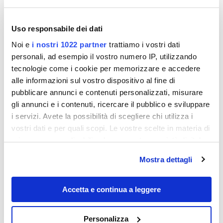
Uso responsabile dei dati
Noi e
i nostri 1022 partner
trattiamo i vostri dati
personali, ad esempio il vostro numero IP, utilizzando
tecnologie come i cookie per memorizzare e accedere
alle informazioni sul vostro dispositivo al fine di
pubblicare annunci e contenuti personalizzati, misurare
gli annunci e i contenuti, ricercare il pubblico e sviluppare
Destinazioni
i servizi. Avete la possibilità di scegliere chi utilizza i
vostri dati e per quali scopi. Le vostre scelte in materia di
privacy sono applicabili solo su questa proprietà digitale
in cui avete effettuato le vostre scelte. È possibile
Mostra dettagli
modificare o revocare il proprio consenso in qualsiasi
momento dalla Dichiarazione sui cookie o facendo clic
sull'icona di attivazione della privacy.
Accetta e continua a leggere
Con il tuo consenso, vorremmo anche:
Personalizza